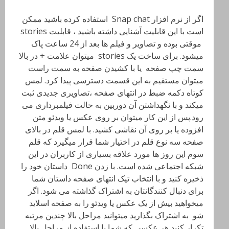
اگر از نرم افزار Snap chat استفاده کرده باشید ممکن
است با این قابلیت آشنایی داشته باشید ، قابلیت stories
موقتی بوده و تصاویر و فیلم ها بعد از 24 ساعت پاک
میشود. برای ساخت یک stories میتوان علامت + در بالا
سمت چپ صفحه یا با کشیدن صفحه به سمت راست
میتوان مستقیم به این قسمت دسترسی پیدا کرد. لمس
کوتاه دکمه ضبط در انتهای صفحه ،تصاویری جدیدی ثبت
میکند و با نگهداشتن آن دوربین به حالت فیلمبرداری می
رود.پس از این کار میتوان بر روی عکس یا ویدئو متن
افزوده یا بر روی آن نقاشی کشید. با لمس قلم در بالای
صفحه سه نوع قلم در اختیار شما قرار میگیرد که قلم
سوم این روز ها مورد علاقه بسیاری از کاربران در این
شبکه اجتماعی شده است. با زدن Done داستان خود را
ذخیره کنید و با انتخاب تیک انتهای صفحه داستان شما
برای دنبال کنندگانتان به اشتراک گذاشته می شود. اگر
میخواهید بیش از یک عکس یا ویدئو را به صفحه اسلاید
شو به اشتراک بگذارید میتوانید مراحل بالا چندین مرتبه
تکرار کنید هر عکسی که شما با استفاده از مراحل بالا