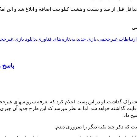
اقل قبل از صد و بیست و هشت کیلو بیت اضافه و ابلاغ شد و این امکان
می
ارتباطات غیرحجمی
،
بازی جدید
،
به
،
تازه های فناوری
،
دانلود بازی
،
غیرحجم
پاسخ و
ر ارائه سرویس به رقابت گذاشته خواهد شد. اما به نظر میرسد که این طرح جدید آن 
ح داد:
ت که ذکر چند نکته دیگر را ضروری دیدم: