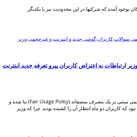
 بوجود آمده که شرکتها در این محدودیت نیز با یکدیگر
ی سوالات
،
کاربران
،
گوشی جدید
،
و اینترنت
،
و غیرحجمی
،
وزیر
زیر ارتباطات به اعتراض کاربران پیرو تعرفه جدید اینترنت
صبح امروز وزیر ارتباطات را در صفحه اینستاگرام خود با کاربران به اشتراک گذاشت. او در این پست اعلام کرد که تعرفه سرویسهای غیرحجمی مبتنی بر یک مصرف منصفانه (Fair Usage Policy) بنا شده و
چیزی نبود که کاربران دو ماه انتظار آن را کشیده بودند. چرا که وزیر