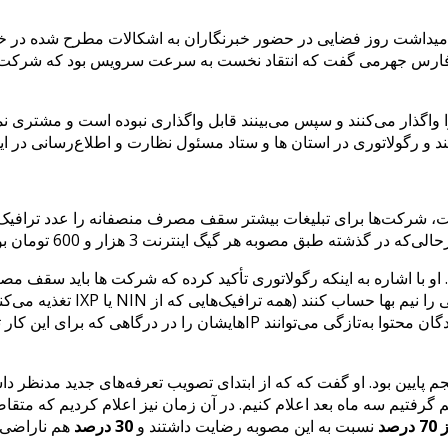
میداشت روز فضایی در حضور خبرنگاران به اشکالات مطرح شده در خص
ی فارس جهرمی گفت که انتقاد نخست به‌ سرعت سرویس بود که شرکت‌ه
 واگذار می‌کنند و سپس می‌بینند قابل واگذاری نبوده است و مشتری 
د و رگولاتوری در استان‌ ها و ستاد مسئول نظارت و اطلاع‌رسانی در ا
، شرکت‌ها برای تبلیغات بیشتر سقف مصرف منصفانه را عدد ترافیک دا
هر گیگ اینترنت 3 هزار و 600 تومان بود و اکنون 3 هزار و 500 تومان.
. او با اشاره به اینکه رگولاتوری تأکید کرده که شرکت ها باید سقف م
مصوبه شرکت ‌ها موظف هستند تمام
روی سایت خود به مشترکان اعلام کنند. او همچنین اعلام کرد که دارندگان مح
پایین بود. او گفت که که از ابتدای تصویب تعرفه‌های جدید مدنظر داشت
گرفتیم سه ماه بعد اعلام کنیم. در آن زمان نیز اعلام کردیم که متقاضی
رصد
نسبت به این مصوبه رضایت داشتند و
30 درصد
هم ناراضی ب