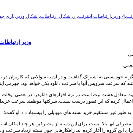
،
4 وزیر
،
ارتباطات اینترنت
،
از
،
اشکال ارتباطات
،
اشکال وزیر
،
بازی جد
وزیر ارتباطا
می
ام خود پستی به اشتراک گذاشت و در آن به سوالاتی که کاربران در ب
 که سرعت سرویس آنها با سرعت دانلود یکی خواهد بود، جهرمی اینگو
بایت معادل هشت بیت است. در نرم افزارهای دانلودر، در بعضی اوقا
اعمال کرده که این تصور درست نیست. شرکتها موظفند سرعت خریدار
 طور غیر مستقیم خرید بسته های موبایلی را پیشنهاد داد. او گفت:
مصرفی آنها بالا نیست. برای این دسته از مشترکین هر چند امکان استف
ای این گروه را آغاز کرده اند. راهکارهایی چون بسته ازدیاد سرعت و 