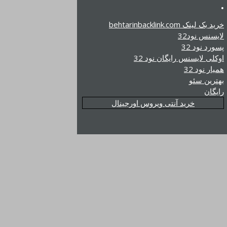
.
خرید بک لینک behtarinbacklink.com
لایسنس نود32
پسورد نود 32
اوکلی لایسنس رایگان نود 32
همیار نود 32
بهترین سئو
رایگان
خرید آنتی ویروس اورجینال