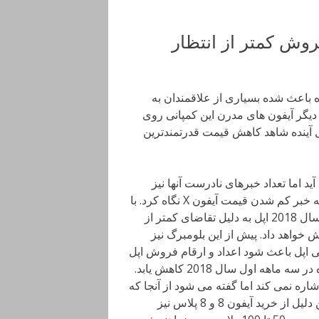
ه باعث شده بسیاری از علاقمندان به
 خرید دیگر آیفون های مدرن این کمپانی روی
ده ممکن است سال آینده شاهد کاهش قیمت قدرتمندترین
ه حساب می آید اما تعداد خبرهای نادرست آنها نیز
چندان کم نیست و به همین دلیل باید کمی بیشتر با دیده تردید به خبر کم شدن قیمت آیفون X نگاه کرد. با
این حال این وب سایت به نقل از منابع معتبر خود خبر داده در سال 2018 اپل به دلیل تقاضای کمتر از
ی منطقی کاهش خواهد داد. پیش از این بلومبرگ نیز
ی اپل باعث شود اعداد و ارقام فروش اپل
از 30 میلیون دستگاه در سه ماهه گذشته به 25 میلیون دستگاه در سه ماهه اول سال 2018 کاهش یابد.
 آیفون 10 پس از کاهش آن اشاره نمی کند اما گفته می شود از آنجا که
خریداران آیفون به داشتن آیفون X علاقه بیشتری دارند به همین دلیل از خرید آیفون 8 و 8 پلاس نیز