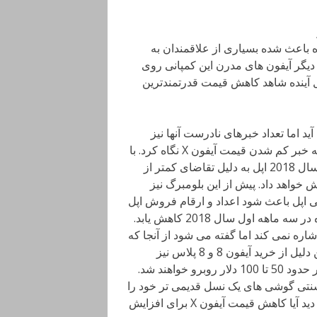
ه باعث شده بسیاری از علاقمندان به
 خرید دیگر آیفون های مدرن این کمپانی روی
ده ممکن است سال آینده شاهد کاهش قیمت قدرتمندترین
ه حساب می آید اما تعداد خبرهای نادرست آنها نیز
چندان کم نیست و به همین دلیل باید کمی بیشتر با دیده تردید به خبر کم شدن قیمت آیفون X نگاه کرد. با
این حال این وب سایت به نقل از منابع معتبر خود خبر داده در سال 2018 اپل به دلیل تقاضای کمتر از
ی منطقی کاهش خواهد داد. پیش از این بلومبرگ نیز
ی اپل باعث شود اعداد و ارقام فروش اپل
از 30 میلیون دستگاه در سه ماهه گذشته به 25 میلیون دستگاه در سه ماهه اول سال 2018 کاهش یابد.
 آیفون 10 پس از کاهش آن اشاره نمی کند اما گفته می شود از آنجا که
خریداران آیفون به داشتن آیفون X علاقه بیشتری دارند به همین دلیل از خرید آیفون 8 و 8 پلاس نیز
خودداری کرده اند و در نتیجه هر سه دستگاه با کاهش قیمتی در حدود 50 تا 100 دلار روبرو خواهند شد.
سنتی گوشی های یک نسل قدیمی تر خود را
با قیمت 100 دلار کمتر در سال بعد به فروش می رساند و باید دید آیا کاهش قیمت آیفون X برای افزایش