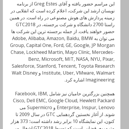
این مراسم حضور یافته و آقای Greg Estes از برنامه
نویسان ارشد این شرکت، اعلام کرده است که انقلابی در
زمینه پردازش های هوش مصنوعی در راه است. در همین
راستا 2700 دانشگاه و شرکت برجسته، در GTC2018
حضور خواهند یافت. از جمله برجسته ترین این شرکت ها
می توان به Adobe, Alibaba, Amazon, Baidu, BMW
Group, Capital One, Ford, GE, Google, JP Morgan
Chase, Lockheed Martin, Mayo Clinic, Mercedes-
Benz, Microsoft, MIT, NASA, NYU, Pixar,
Salesforce, Stanford, Tencent, Toyota Research
Institute, Uber, VMware, Walmart و Walt Disney
Imagineering اشاره کرد.
همچنین بزرگترین حامیان نیز شامل Facebook, IBM,
Cisco, Dell EMC, Google Cloud, Hewlett Packard
Enterprise, Inspur, Lenovo و Supermicro می
شوند. از آغاز نخستین گردهمایی GTC در سال 2009 تا
کنون، این نمایشگاه 10 برابر رشد داشته است؛ 373 هزار
مترمربع، فضایی است که توسط GTC2018 اشغال می