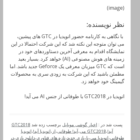
(image)
نظر نویسنده:
با نگاهی به کارنامه حضور انویدیا در GTC های پیشین،
می توان متوجه این نکته شد که این شرکت احتمالا در این
نمایشگاه اقدام به معرفی آخرین دستاوردهای خود در
زمینه های هوش مصنوعی (AI) خواهد کرد. بسیار بعید
است که GTC میزبان معرفی یک Geforce جدید باشد. اما
مطمئن باشید که این شرکت به زودی سری به محصولات
گیمینگ خود خواهد زد.
انویدیا در GTC2018 با طوفانی از جنس AI می آید!
پست شد در :
اخبار گوشی موبایل
برچسب زده شد
GTC2018
آید!
،
GTC2018 می
،
آید! طوفانی
،
از
،
انویدیا آید!
،
انویدیا
طوفانی
،
انویدیا می
،
با
،
بازی جدید
،
تازه های فناوری
،
دانلود بازی
،
در