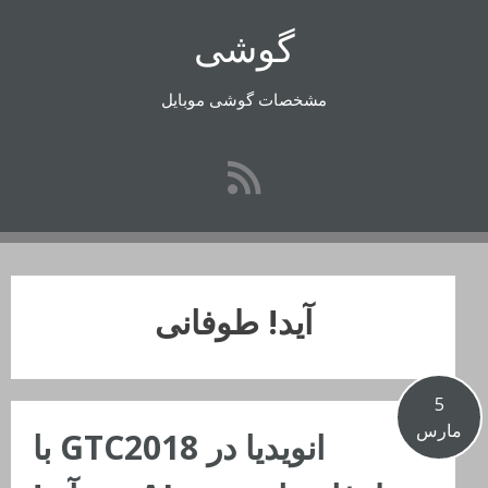
رفتن
گوشی
به
محتوا
مشخصات گوشی موبایل
آید! طوفانی
5
مارس
انویدیا در GTC2018 با