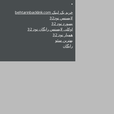
.
خرید بک لینک behtarinbacklink.com
لایسنس نود32
پسورد نود 32
اوکلی لایسنس رایگان نود 32
همیار نود 32
بهترین سئو
رایگان