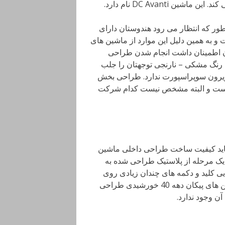
DC Avanti نام دارد.
طور که انتظار می رود هندوستان دارای
و به همین دلیل این موارد از ماشین های
آن اطمینان داشت انجام شدن طراحی
 رنگ مشکی – نارنجی توجهتان را جلب
 ویرون سوپراسپورت ندارد. طراحی بخش
ی ماشین اما به شدت یادآور خودروهایی مانند زنوو ST1 است و البته مشخص نیست کدام شرکت
اید کیفیت ساخت طراحی داخلی ماشین
اشد اما به هر حال یک مرحله از پلاستیک طراحی شده به
 کلید و دکمه های چندان زیادی روی
داشبورد به چشم نمی خورد و فرمان خودرو هم به سبک ماشین های پیکان دهه 40 خورشیدی طراحی
 وجود ندارد.