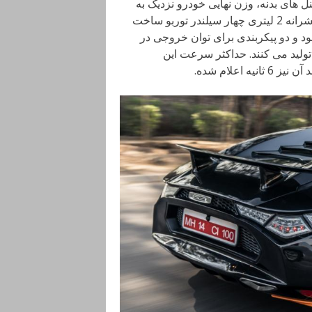
ل های بدنه، وزن نهایی خودرو نزدیک به
1600 کیلوگرم است. اما از نقطه نظر فنی در قلب آوانتی از پیشرانه 2 لیتری چهار سیلندر توربو ساخت
مگان RS به کار گرفته شده بود و دو پیکربندی برای توان خروجی در
یب 250 و 310 اسب بخار نیرو تولید می کنند. حداکثر سرعت این