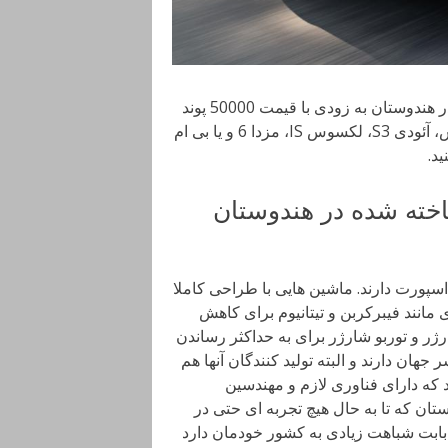
به گفته مدیران کمپانی DC، اولین سوپراسپورت ساخته شده در هندوستان به زودی با قیمت 50000 پوند
وارد بازار خواهد شد و اگر دوست نداشته باشید یک فورد فوکس، آئودی S3، لکسوس IS، مزدا 6 و یا بی ام
خته شده در هندوستان
پورت دارند. ماشین هایی با طراحی کاملا
 مانند فیبرکربن و تیتانیوم برای کاهش
ژر و توربو شارژر برای به حداکثر رساندن
هان دارند و البته تولید کنندگان آنها هم
 که دارای فناوری لازم و مهندسین
ان که تا به حال هیچ تجربه ای حتی در
 بابت شباهت زیادی به کشور خودمان دارد