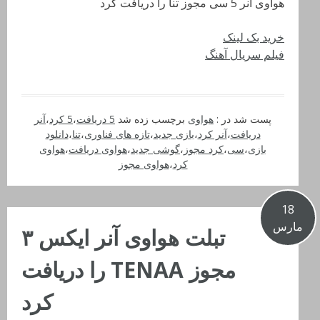
هواوی آنر 5 سی مجوز تنا را دریافت کرد
خرید بک لینک
فیلم سریال آهنگ
پست شد در :
هواوی
برچسب زده شد
5 دریافت
،
5 کرد
،
آنر
دریافت
،
آنر کرد
،
بازی جدید
،
تازه های فناوری
،
تنا
،
دانلود
بازی
،
سی
،
کرد مجوز
،
گوشی جدید
،
هواوی دریافت
،
هواوی
کرد
،
هواوی مجوز
18
مارس
تبلت هواوی آنر ایکس ۳
مجوز TENAA را دریافت
کرد