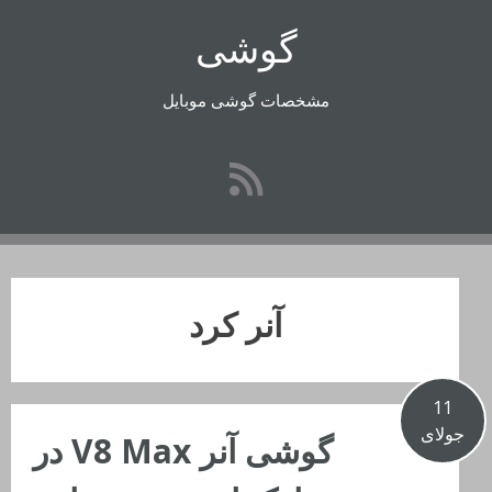
رفتن
گوشی
به
محتوا
مشخصات گوشی موبایل
آنر کرد
11
جولای
گوشی آنر V8 Max در