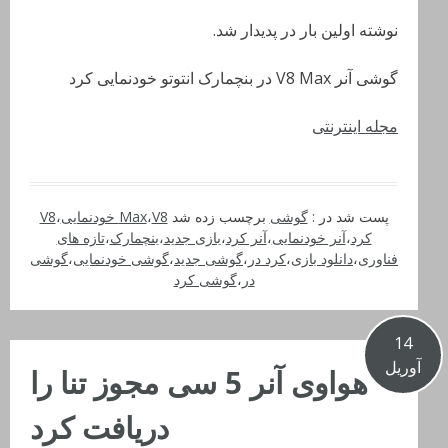
نوشته اولین بار در پدیدار شد.
گوشی آنر V8 Max در بنچمارک انتوتو خودنمایی کرد
مجله اینترنتی
پست شد در :
گوشی
برچسب زده شد
V8 خودنمایی
،
Max
،
V8
کرد
،
آنر خودنمایی
،
آنر کرد
،
بازی جدید
،
بنچمارک
،
تازه های
فناوری
،
دانلود بازی
،
کرد در
،
گوشی جدید
،
گوشی خودنمایی
،
گوشی
در
،
گوشی کرد
14
آوریل
هواوی آنر 5 سی مجوز تنا را
دریافت کرد