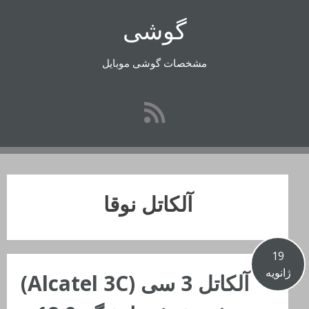
رفتن
گوشی
به
محتوا
مشخصات گوشی موبایل
آلکاتل نوقا
19
ژانویه
آلکاتل 3 سی (Alcatel 3C)