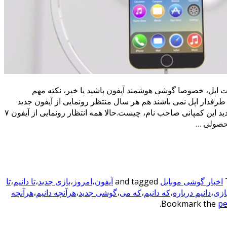
اپل، خصوصا گوشی هوشمند آیفون باشید یا خیر، نکته مهم
رفدار اپل نمی باشند هم هر سال منتظر رونمایی از آیفون جدید
هستند تا ببینند دست پخت جدید این کمپانی صاحب نام، چیست.حالا همه انتظار رونمایی از آیفون ۷
اخبار گوشی موبایل
and tagged
آیفون
،
امروز
،
بازی جدید
،
تا دانیم
،
تا
بازی
،
دانیم درباره
،
که دانیم
،
که می
،
گوشی جدید
،
هرآنچه دانیم
،
هرآنچه
.
pe