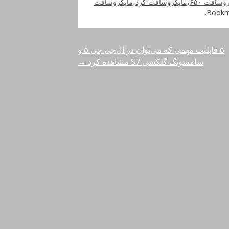
وسافت ۶۵۰
،
مایکروسافت کرد
،
مایکروسافت
.
۵ قابلیت مهمی که می‌توان در ال‌جی جی ۵ و
سامسونگ گلکسی S7 مشاهده کرد
→