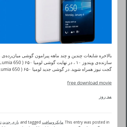
بالاخره شایعات چندین و چند ماهه پیرامون گوشی میان‌رده‌ی 
گجت نیوز همراه شوید. در گوشی جدید لومیا ۶۵۰ ( Lumia 650 ) از یک صفحه‌ی ۵ اینچی با رزولوشن …
free download movie
مد روز
This entry was posted in
مایکروسافت
and tagged
بازی جدید
،
ت