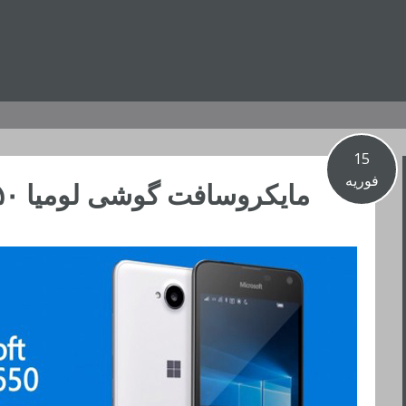
15
فوریه
مایکروسافت گوشی لومیا ۶۵۰ را رسما معرفی کرد