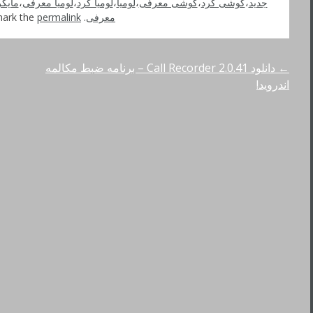
جدید
،
گوشی کرد
،
گوشی معرفی
،
لومیا
،
لومیا کرد
،
لومیا معرفی
،
مایکر
معرفی
. Bookmark the
permalink
←
دانلود Call Recorder 2.0.41 – برنامه ضبط مکالمه
راهبری
اندروید!
نوشته‌ها