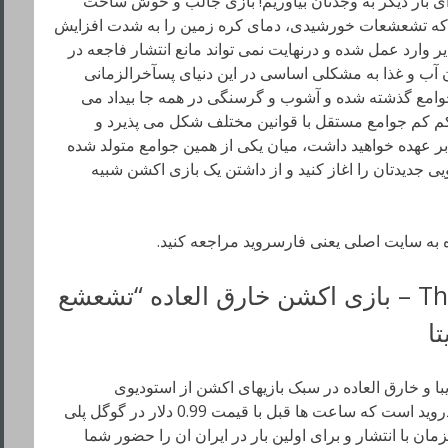
ی بار دیگر به وجدتان بیاوریم! بازی جالب و خوش ساخت
 جریان دارد که تشعشعات خورشیدی، دمای کره زمین را به شدت افزایش
وارد عمل شده و درنهایت نمی تواند مانع انتشار فاجعه در
ن آب و غذا به مشکلی اساسی در این دنیای پسآخرالزمانی
جوامع گذشته شده و آشوب و گرسنگی در همه جا بیداد می
کم کم جوامع مستقل با قوانین مختلف شکل می پذیرد و
 عهده خواهید داشت، میان یکی از همین جوامع متولد شده
 جدیدتان را اغاز کنید و از داشتن یک بازی اکشن شبیه
ده به سایت اصلی یعنی فارسروید مراجعه کنید.
دانلود The Sun: Origin 1.1.2 – بازی اکشن خارق العاده “تشعشع
ا
ق العاده زیبا و خارق العاده در سبک بازیهای اکشن از استودیوی
بازیسازی AGaming+ برای دستگاه های اندروید است که ساعت ها قبل با قیمت 0.99 دلار در گوگل پلی
 با انتشار و برای اولین بار در ایران ان را حضور شما