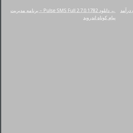
وتیوب درآمد
←
دانلود Pulse SMS Full 2.7.0.1782 – برنامه مدیریت
پیام کوتاه اندروید