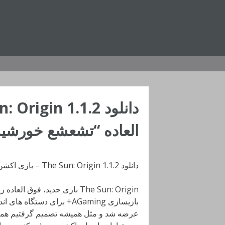
رفتن
به
محتوا
العاده “تشعشع خورشید” 
دانلود The Sun: Origin 1.1.2 – بازی اکشن خارق العاده “تشعشع خورشید” اندروید + مود + دیتا
The Sun: Origin بازی جدید، فو
عرضه شد و مثل همیشه تصمیم گرفتیم همزمان