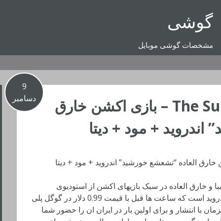
گوشی
مشخصات گوشی موبایل
9
دسامبر
دانلود The Sun: Origin 1.1.2 – بازی اکشن خارق
اندروید + مود + دیتا
ق العاده زیبا و خارق العاده در سبک بازیهای اکشن از استودیوی
بازیسازی AGaming+ برای دستگاه های اندروید است که ساعت ها قبل با قیمت 0.99 دلار در گوگل پلی
 با انتشار و برای اولین بار در ایران ان را حضور شما