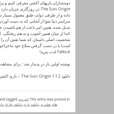
دوستداران بازیهای اکشن معرفی کنیم و برا
The Sun: Origin در روزگاری
داده و از طرفی دولت طبق معمول بسیار دیر 
سراسر دنیا شو! از آنجایی که به دست آورد
تبدیل شده، همین امر باعث از هم پاشیدن 
کند! از میان همین آشوب و به هم ریختگی، 
شخصیت اصلی داستان که شما نقش آن را بر
است! با در دست گرفتن سلاح خود ماجراجویی
Fallout لذت ببرید!
نوشته اولین بار در پدیدار شد ؛ برای مشاه
دانلود The Sun: Origin 1.1.2 – بازی اکشن خارق العاده “تشعشع خورشید” اندروید + مود + دیتا
This entry was posted in
اندروید
and tagged
های فناوری
،
دانلود بازی
،
دانلود خارق
،
دان