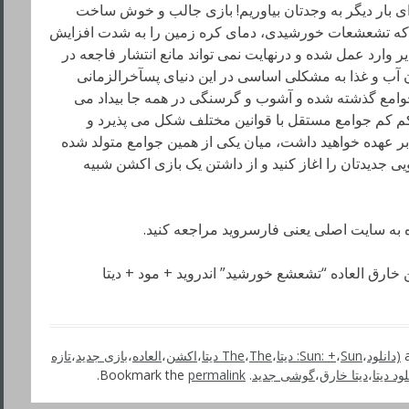
ی بار دیگر به وجدتان بیاوریم! بازی جالب و خوش ساخت
 جریان دارد که تشعشعات خورشیدی، دمای کره زمین را به شدت افزایش
وارد عمل شده و درنهایت نمی تواند مانع انتشار فاجعه در
ن آب و غذا به مشکلی اساسی در این دنیای پسآخرالزمانی
جوامع گذشته شده و آشوب و گرسنگی در همه جا بیداد می
کم کم جوامع مستقل با قوانین مختلف شکل می پذیرد و
 عهده خواهید داشت، میان یکی از همین جوامع متولد شده
 جدیدتان را اغاز کنید و از داشتن یک بازی اکشن شبیه
ده به سایت اصلی یعنی فارسروید مراجعه کنید.
(دانلود
،
Sun: دیتا
،
Sun: +
،
The دیتا
،
The
،
اکشن
،
العاده
،
بازی جدید
،
تازه
لود دیتا
،
دیتا خارق
،
گوشی جدید
. Bookmark the
permalink
.