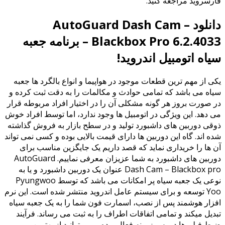
فارسروید مراجعه کنید.
دانلود AutoGuard Dash Cam –
Blackbox Pro 6.2.4033 – برنامه جعبه
سیاه اتومبیل اندروید!
یکی از مهم ترین قطعات موجود در هواپیما و انواع بالگرد ها جعبه
سیاه می باشد که تمامی حوادث و مکالمات را به دقت ثبت کرده و
در صورت بروز هر گونه مشکلی آن را در اختیار افراد مربوطه قرار
می دهد. این ویژگی در اتومبیل ها وجود ندارد، اما توسط افراد خوش
ذوقی دوربین های داشبورد تولید و در سطح بازار به فروش گذاشته
شده اند. گاه این دوربین ها دارای قیمت بالایی بوده و کسی نمی تواند
آن ها را خریداری نماید که قصد داریم یک جایگزین مناسب برای
دوربین های داشبورد به شما عزیزان معرفی نماییم. AutoGuard
Dash Cam – Blackbox pro عنوان یک دوربین داشبورد و یا به
نوعی یک جعبه سیاه پر امکانات می باشد که توسط Pyungwoo
Yoo توسعه و برای سیستم عامل اندروید منتشر شده است. این نرم
افزار هوشمند پس از نصب، اسمارت فون شما را به یک جعبه سیاه
تبدیل میکند و تمامی اتفاقات اطراف را به ثبت می رساند. فرآیند
ضبط فیلم ها در پس زمینه فعال بوده و می توانید از بهترین