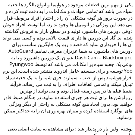
یکی از مهم ترین قطعات موجود در هواپیما و انواع بالگرد ها جعبه
سیاه می باشد که تمامی حوادث و مکالمات را به دقت ثبت کرده و
در صورت بروز هر گونه مشکلی آن را در اختیار افراد مربوطه قرار
می دهد. این ویژگی در اتومبیل ها وجود ندارد، اما توسط افراد خوش
ذوقی دوربین های داشبورد تولید و در سطح بازار به فروش گذاشته
شده اند. گاه این دوربین ها دارای قیمت بالایی بوده و کسی نمی تواند
آن ها را خریداری نماید که قصد داریم یک جایگزین مناسب برای
دوربین های داشبورد به شما عزیزان معرفی نماییم. AutoGuard
Dash Cam – Blackbox pro عنوان یک دوربین داشبورد و یا به
نوعی یک جعبه سیاه پر امکانات می باشد که توسط Pyungwoo
Yoo توسعه و برای سیستم عامل اندروید منتشر شده است. این نرم
افزار هوشمند پس از نصب، اسمارت فون شما را به یک جعبه سیاه
تبدیل میکند و تمامی اتفاقات اطراف را به ثبت می رساند. فرآیند
ضبط فیلم ها در پس زمینه فعال بوده و می توانید از بهترین
رزولوشن ها برای ثبت هر چیزی استفاده نمایید. در هنگام ضبط قادر
خواهید بود، بدون ایجاد هیچ گونه مشکلی به راحتی از دیگر ویژگی
های اتوگارد استفاده کرده و میزان بهره وری ان را به حداکثر ممکن
برسانید.
نوشته اولین بار در پدیدار شد ؛ برای مشاهده به سایت اصلی یعنی