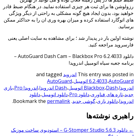
رزولوشن ها برای ثبت هر چیزی استفاده نمایید. در هنگام ضبط قادر
خواهید بود، بدون ایجاد هیچ گونه مشکلی به راحتی از دیگر ویژگی
های اتوگارد استفاده کرده و میزان بهره وری ان را به حداکثر ممکن
برسانید.
نوشته اولین بار در پدیدار شد ؛ برای مشاهده به سایت اصلی یعنی
فارسروید مراجعه کنید.
دانلود AutoGuard Dash Cam – Blackbox Pro 6.2.4033 –
برنامه جعبه سیاه اتومبیل اندروید!
This entry was posted in
اندروید
and tagged
AutoGuard اتومبیل
،
6.2.4033
،
AutoGuard
اندروید!
،
Dash اتومبیل
،
Blackbox
،
Dash اندروید!
،
اندروید! Pro
،
بازی
جدید
،
تازه های فناوری
،
دانلود Pro
،
دانلود اتومبیل
،
دانلود
اندروید!
،
دانلود بازی
،
گوشی جدید
. Bookmark the
permalink
.
راهبری نوشته‌ها
←
دانلود G-Stomper Studio 5.6.3 – استودیوی ساخت موزیک