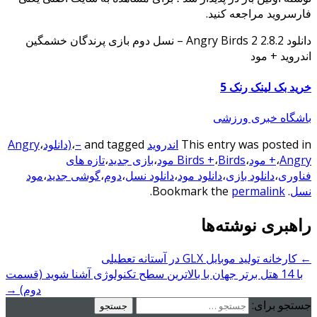
فارسروید مراجعه کنید.
دانلود Angry Birds 2 2.8.2 – نسل دوم بازی پرندگان خشمگین
اندروید + مود
خرید بک لینک رنک 5
باشگاه خبری ورزشی
This entry was posted in
اندروید
and tagged
–
،
(دانلود
،
Angry
Angry مود
،
+
،
Birds مود
،
Birds +
،
بازی جدید
،
تازه های
فناوری
،
دانلود بازی
،
دانلود مود
،
دانلود نسل
،
دوم
،
گوشی جدید
،
مود
نسل
. Bookmark the
permalink
.
راهبری نوشته‌ها
←
کارخانه تولید موبایل GLX در آستانه تعطیلی
با 14 هتل برتر جهان با بالاترین سطح تکنولوژی آشنا شوید (قسمت
دوم)
→
جستجو برای: