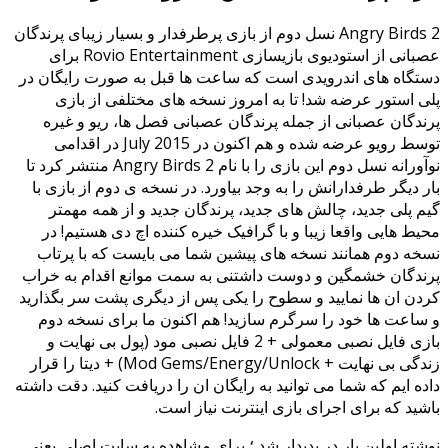
Angry Birds 2 نسل دوم از بازی پرطرفدار و بسیار زیبای پرندگان
عصبانی از استودیوی بازیسازی Rovio Entertainment برای
دستگاه های اندرویدی است که ساعت ها قبل به صورت رایگان در
پلی استور عرضه شد! تا به امروز نسخه های مختلفی از بازی
پرندگان عصبانی از جمله پرندگان عصبانی فصل ها، ریو و غیره
توسط رویو عرضه شده و هم اکنون در July 2015 در اقدامی
نوآورانه نسل دوم این بازی را با نام Angry Birds 2 منتشر کرد تا
بار دیگر طرفدارانش را به وجد بیاورد. در نسخه ی دوم از بازی با
گیم پلی جدید، چالش های جدید، پرندگان جدید و از همه مهمتر
محیط هایی واقعا زیبا و با گرافیک خیره کننده اچ دی هستیم! در
نسخه دوم همانند نسخه های پیشین شما می بایست که با پرتاب
پرندگان خشمگین و دوست داشتنی به سمت موانع اقدام به خراب
کردن ان ها نمایید و سطوح را یکی پس از دیگری پشت سر بگذارید
و ساعت ها خود را سرگرم سازید! هم اکنون ما برای نسخه دوم
بازی فایل نصبی معمولی + 2 فایل نصبی مود (پول بی نهایت و
زندگی بی نهایت + Mod Gems/Energy/Unlock) + دیتا را قرار
داده ایم که شما می توانید به رایگان ان را دریافت کنید. دقت داشته
باشید که برای اجرای بازی اینترنت نیاز است.
نوشته اولین بار در پدیدار شد ؛ برای مشاهده به سایت اصلی یعنی