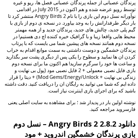
پرندگان عصبانی از جمله پرندگان عصبانی فصل ها، ریو و غیره
توسط رویو عرضه شده و هم اکنون در July 2015 در اقدامی
نوآورانه نسل دوم این بازی را با نام Angry Birds 2 منتشر کرد تا
بار دیگر طرفدارانش را به وجد بیاورد. در نسخه ی دوم از بازی با
گیم پلی جدید، چالش های جدید، پرندگان جدید و از همه مهمتر
محیط هایی واقعا زیبا و با گرافیک خیره کننده اچ دی هستیم! در
نسخه دوم همانند نسخه های پیشین شما می بایست که با پرتاب
پرندگان خشمگین و دوست داشتنی به سمت موانع اقدام به خراب
کردن ان ها نمایید و سطوح را یکی پس از دیگری پشت سر بگذارید
و ساعت ها خود را سرگرم سازید! هم اکنون ما برای نسخه دوم
بازی فایل نصبی معمولی + 2 فایل نصبی مود (پول بی نهایت و
زندگی بی نهایت + Mod Gems/Energy/Unlock) + دیتا را قرار
داده ایم که شما می توانید به رایگان ان را دریافت کنید. دقت داشته
باشید که برای اجرای بازی اینترنت نیاز است.
نوشته اولین بار در پدیدار شد ؛ برای مشاهده به سایت اصلی یعنی
فارسروید مراجعه کنید.
دانلود Angry Birds 2 2.8.2 – نسل دوم
بازی پرندگان خشمگین اندروید + مود