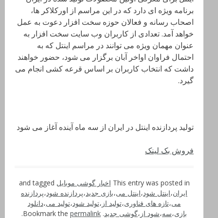
برنامه ویژه ای دارد که در این مراسم از اورکلاکر ها،
اصحاب رسانه و فعالان حوزه سخت افزار دعوت به عمل
خواهد آمد. تعدادی از کاربران وب سایت سخت افزار به
عنوان مهمان ویژه می توانند در مراسم اینتل که به
احتمال فراوان اواخر آبان برگزار می شود، حضور خواهند
داشت که انتخاب کاربران بر اساس قرعه کشی انجام می
گیرد.
تولید پردازنده اینتل در ایران از سه ماه آینده آغاز می شود
فروش بک لینک
This entry was posted in
اخبار گوشی موبایل
and tagged
ایران
،
اینتل شود
،
اینتل می
،
بازی جدید
،
پردازنده شود
،
پردازنده
می
،
تازه های فناوری
،
تولید از
،
تولید شود
،
تولید می
،
دانلود
بازی
،
سه
،
شود از
،
گوشی جدید
. Bookmark the
permalink
.