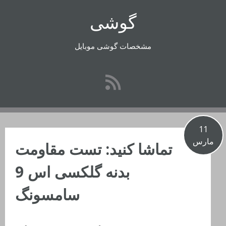
رفتن
گوشی
به
محتوا
مشخصات گوشی موبایل
11
مارس
تماشا کنید: تست مقاومت
بدنه گلکسی اس 9
سامسونگ