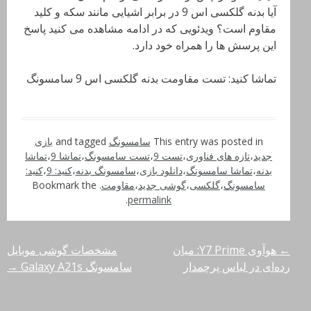
آیا بدنه گلکسی اس 9 در برابر اشیایی مانند سکه و کلید
مقاوم است؟ ویدئویی که در ادامه مشاهده می کنید پاسخ
این پرسش ها را همراه خود دارد.
تماشا کنید: تست مقاومت بدنه گلکسی اس 9 سامسونگ
This entry was posted in
سامسونگ
and tagged
بازی
جدید
،
تازه های فناوری
،
تست 9
،
تست سامسونگ
،
تماشا 9
،
تماشا
بدنه
،
تماشا سامسونگ
،
دانلود بازی
،
سامسونگ بدنه
،
کنید: 9
،
کنید:
سامسونگ
،
گلکسی
،
گوشی جدید
،
مقاومت
. Bookmark the
.
permalink
←
هوآوی Y7 Prime: میان
مشخصات گوشی موبایل
راهبری
رده‌ای در لباس پرچمدار
سامسونگ Galaxy A21s
→
نوشته‌ها