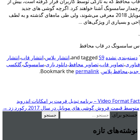
ی S9 پلاس در قاب محافظ که به تازگی توسط کاربران قرار گرفته است، بیش از
پرچمدار سامسونگ آشنا خواهند کرد. اگرچه گوشی های جدید
سامسونگ در کنگره جهانی موبایل 2018 معرفی می‌شوند، ولی طی ماه‌های گذشته و به لطف
حی و بسیاری از ویژگی‌های …
دسته‌بندی نشده
and tagged
S9
،
انتشار پلاس
،
انتشار قاب
،
انتشار
فناوری
،
تصاویر قاب
،
تصاویر محافظ
،
دانلود بازی
،
سامسونگ
،
گلکسی
جدید
،
محافظ پلاس
. Bookmark the
permalink
.
متوسط قیمت فروش گوشی های موبایل در سال 2017 رکورد زد
→
جستجو برای:
نوشته‌های تازه