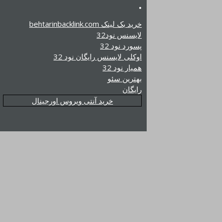
.
خرید بک لینک behtarinbacklink.com
لایسنس نود32
پسورد نود 32
اوکلی لایسنس رایگان نود 32
همیار نود 32
بهترین سئو
رایگان
خرید آنتی ویروس اورجینال