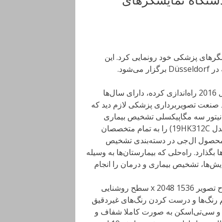
Medi از سری جدید نمایشگرهای پزشکی خود رونمایی کرد. این
شود.
شرکت ال‌جی که بخش تولید محصولات پزشکی خود را در سال 2016 راه‌اندازی کرده، دارای سال‌ها
د صنعت تصویربرداری پزشکی لازم دید که
مایشگاه Medica 2017، ال‌جی دو مانیتور سه مگاپیکسلی تشخیص بیماری
(مدل 21HK512D) و مانیتور 1.3 مگاپیکسلی بررسی بالینی (مدل 19HK312C) را به تمام متخصصان
ر دنیا معرفی کرد. مدل 21HK512D اولین محصول ال‌جی در دسته‌بندی تشخیص
 بگذارد. راه‌حلی که بیمارستان‌ها به وسیله
ایش‌ها، تشخیص بیماری و درمان را انجام
دستگاه ال‌جی 21HK512D با صفحه‌نمایش 21.3 اینچی و وضوح تصویر 1536 x 2048 سطح روشنایی
یم رنگ‌ها و درست کردن رنگ‌های غیردقیق
ا به صورت خودکار انجام می‌دهد. این کار باعث می‌شود MRI و سی‌تی‌اسکن به صورت کاملا شفاف و