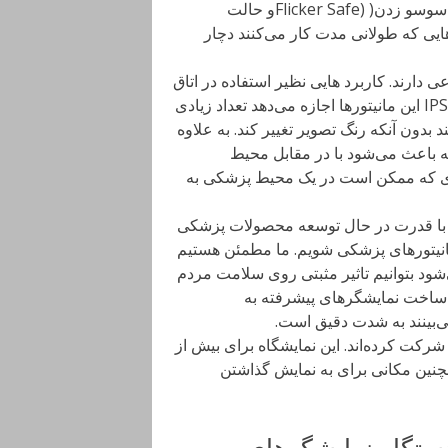
پویا، پرش تصویر را به حداقل رسانده و همچنین دو ویژگی ضد سوسو زدن( (Flicker Safeو حالت
شوند دیگر دکتر‌هایی که طولانی مدت کار می‌کنند دچار
رند. کاربرد هایی نظیر استفاده در اتاق
مشاوره، تخت جراحی و در اتاق رادیوگرافی. فناوری پیشرفته IPS این مانیتورها اجازه می‌دهد تعداد زیادی
 بدون آنکه رنگ تصویر تغییر کند. به علاوه
 باعث می‌شود با در مقابل محیط
ی که ممکن است در یک محیط پزشکی به
 بخش IT ال‌جی می‌گوید: ما با قدرت در حال توسعه محصولات پزشکی
مانیتورهای پزشکی شویم. ما مطمئن هستیم
شود بتوانیم تاثیر مثبتی روی سلامت مردم
ر ساخت نمایشگرهای پیشرفته به
بینند به شدت دقیق است.
یش از 5100 شرکت از 70 کشور در نمایشگاه Medica 2016 شرکت کرده‌اند. این نمایشگاه برای بیش از
مچنین مکانی برای به نمایش گذاشتن
نمایشگاه MEDICA 2017 از دستگاه نمایشگرهای