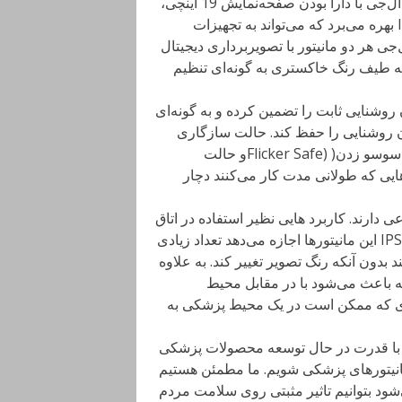
دقیق به نمایش دربیایند. مانیتور بررسی بالینی 1.3 مگاپیکسلی ال‌جی با دارا بودن صفحه‌نمایش 19 اینچی،
وضوح تصویر (1280 x 1024) و نسبت تصویر 5:4 از یک پنل IPS بهره می‌برد که می‌تواند به تجهیزات
ی هر دو مانیتور با تصویربرداری دیجیتال
ارند. به این معنی که طیف رنگ خاکستری به گونه‌ای تنظیم
ن روشنایی ثابت را تضمین کرده و به گونه‌ای
ان روشنایی را حفظ کند. حالت سازگاری
پویا، پرش تصویر را به حداقل رسانده و همچنین دو ویژگی ضد سوسو زدن( (Flicker Safeو حالت
شوند دیگر دکتر‌هایی که طولانی مدت کار می‌کنند دچار
رند. کاربرد هایی نظیر استفاده در اتاق
مشاوره، تخت جراحی و در اتاق رادیوگرافی. فناوری پیشرفته IPS این مانیتورها اجازه می‌دهد تعداد زیادی
 بدون آنکه رنگ تصویر تغییر کند. به علاوه
 باعث می‌شود با در مقابل محیط
ی که ممکن است در یک محیط پزشکی به
 بخش IT ال‌جی می‌گوید: ما با قدرت در حال توسعه محصولات پزشکی
مانیتورهای پزشکی شویم. ما مطمئن هستیم
شود بتوانیم تاثیر مثبتی روی سلامت مردم