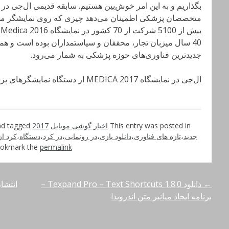
بگذاریم و به این امر خوش‌بین هستیم. سابقه قدیمی ال‌جی د
متخصصان پزشکی اطمینان می‌دهد چیزی که روی نمایشگر می‌‌
ب
40 سال میزبان تجار، محققان و سیاستمداران بوده است و ه
جدیدترین فناوری‌های حوزه پزشکی به شمار می‌رود.
ال‌جی در نمایشگاه MEDICA 2017 از دستگاه نمایشگرهای پزشکی خود رونمایی کرد
This entry was posted in
اخبار گوشی موبایل
and tagged
2017
جدید
،
تازه های فناوری
،
دانلود بازی
،
در رونمایی
،
در کرد
،
دستگاه
،
کرد از
okmark the
permalink
←
دانلود Texpand Pro – Text Shortcuts 1.8.0 –
انتشار تصو
راهبری
برنامه ایجاد میانبر متن اندروید!
نوشته‌ها