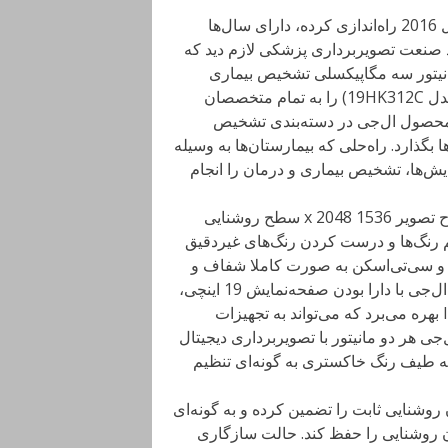
شرکت ال‌جی که بخش تولید محصولات پزشکی خود را در سال 2016 راه‌اندازی کرده، دارای سال‌ها
د صنعت تصویربرداری پزشکی لازم دید که
مایشگاه Medica 2017، ال‌جی دو مانیتور سه مگاپیکسلی تشخیص بیماری
(مدل 21HK512D) و مانیتور 1.3 مگاپیکسلی بررسی بالینی (مدل 19HK312C) را به تمام متخصصان
ر دنیا معرفی کرد. مدل 21HK512D اولین محصول ال‌جی در دسته‌بندی تشخیص
 بگذارد. راه‌حلی که بیمارستان‌ها به وسیله
ایش‌ها، تشخیص بیماری و درمان را انجام
دستگاه ال‌جی 21HK512D با صفحه‌نمایش 21.3 اینچی و وضوح تصویر 1536 x 2048 سطح روشنایی
یم رنگ‌ها و درست کردن رنگ‌های غیردقیق
ا به صورت خودکار انجام می‌دهد. این کار باعث می‌شود MRI و سی‌تی‌اسکن به صورت کاملا شفاف و
دقیق به نمایش دربیایند. مانیتور بررسی بالینی 1.3 مگاپیکسلی ال‌جی با دارا بودن صفحه‌نمایش 19 اینچی،
وضوح تصویر (1280 x 1024) و نسبت تصویر 5:4 از یک پنل IPS بهره می‌برد که می‌تواند به تجهیزات
ی هر دو مانیتور با تصویربرداری دیجیتال
ارند. به این معنی که طیف رنگ خاکستری به گونه‌ای تنظیم
ن روشنایی ثابت را تضمین کرده و به گونه‌ای
ان روشنایی را حفظ کند. حالت سازگاری